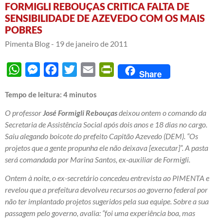
FORMIGLI REBOUÇAS CRITICA FALTA DE
SENSIBILIDADE DE AZEVEDO COM OS MAIS
POBRES
Pimenta Blog -
19 de janeiro de 2011
WhatsApp
Messenger
Facebook
Twitter
Email
PrintFriendly
Share
Tempo de leitura:
4
minutos
O professor
José Formigli Rebouças
deixou ontem o comando da
Secretaria de Assistência Social após dois anos e 18 dias no cargo.
Saiu alegando boicote do prefeito Capitão Azevedo (DEM). “Os
projetos que a gente propunha ele não deixava
[executar]”. A pasta
será comandada por Marina Santos, ex-auxiliar de Formigli.
Ontem à noite, o ex-secretário concedeu entrevista ao PIMENTA e
revelou que a prefeitura devolveu recursos ao governo federal por
não ter implantado projetos sugeridos pela sua equipe. Sobre a sua
passagem pelo governo, avalia: “foi uma experiência boa, mas