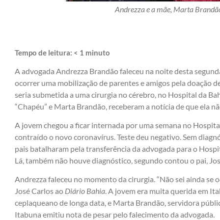
Andrezza e a mãe, Marta Brandão:
Tempo de leitura:
< 1
minuto
A advogada Andrezza Brandão faleceu na noite desta segunda (
ocorrer uma mobilização de parentes e amigos pela doação d
seria submetida a uma cirurgia no cérebro, no Hospital da Bah
“Chapéu” e Marta Brandão, receberam a notícia de que ela não
A jovem chegou a ficar internada por uma semana no Hospital 
contraído o novo coronavírus. Teste deu negativo. Sem diagn
pais batalharam pela transferência da advogada para o Hospi
Lá, também não houve diagnóstico, segundo contou o pai, Jos
Andrezza faleceu no momento da cirurgia. “Não sei ainda se oc
José Carlos ao
Diário Bahia
. A jovem era muita querida em Ita
ceplaqueano de longa data, e Marta Brandão, servidora públi
Itabuna emitiu nota de pesar pelo falecimento da advogada.