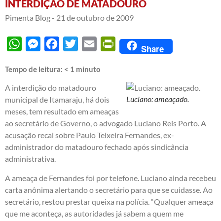
INTERDIÇÃO DE MATADOURO
Pimenta Blog -
21 de outubro de 2009
WhatsApp
Messenger
Facebook
Twitter
Email
PrintFriendly
Share
Tempo de leitura:
< 1
minuto
A interdição do matadouro
Luciano: ameaçado.
municipal de Itamaraju, há dois
meses, tem resultado em ameaças
ao secretário de Governo, o advogado Luciano Reis Porto. A
acusação recai sobre Paulo Teixeira Fernandes, ex-
administrador do matadouro fechado após sindicância
administrativa.
A ameaça de Fernandes foi por telefone. Luciano ainda recebeu
carta anônima alertando o secretário para que se cuidasse. Ao
secretário, restou prestar queixa na polícia. “Qualquer ameaça
que me aconteça, as autoridades já sabem a quem me