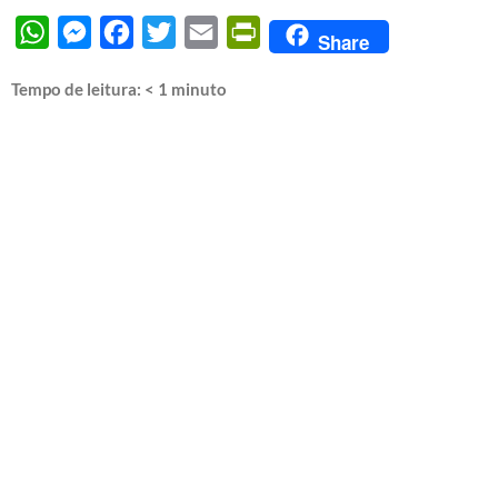
WhatsApp
Messenger
Facebook
Twitter
Email
PrintFriendly
Share
Tempo de leitura:
< 1
minuto