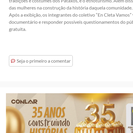
tradições e costumes dos Pataxós, e o etnoturismo. Além diss
das mulheres na construção da história daquela comunidade.
Após a exibição, os integrantes do coletivo “En Cleta Vamos”
documentário e responder possíveis questionamentos do públic
gratuita.
Seja o primeiro a comentar