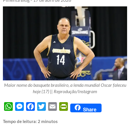
Maior nome do basquete brasileiro, a lenda mundial Oscar faleceu
hoje (17) || Reprodução/Instagram
WhatsApp
Messenger
Facebook
Twitter
Email
PrintFriendly
Share
Tempo de leitura:
2
minutos