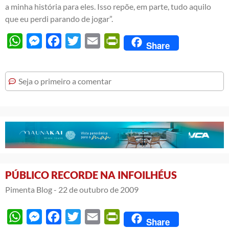
a minha história para eles. Isso repõe, em parte, tudo aquilo
que eu perdi parando de jogar”.
WhatsApp
Messenger
Facebook
Twitter
Email
PrintFriendly
Share
Seja o primeiro a comentar
PÚBLICO RECORDE NA INFOILHÉUS
Pimenta Blog -
22 de outubro de 2009
WhatsApp
Messenger
Facebook
Twitter
Email
PrintFriendly
Share