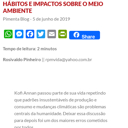
HÁBITOS E IMPACTOS SOBRE O MEIO
AMBIENTE
Pimenta Blog -
5 de junho de 2019
WhatsApp
Messenger
Facebook
Twitter
Email
PrintFriendly
Share
Tempo de leitura:
2
minutos
Rosivaldo Pinheiro
|| rpmvida@yahoo.com.br
Kofi Annan passou parte de sua vida repetindo
que padrões insustentáveis de produção e
consumo e mudanças climáticas são problemas
centrais da humanidade. Deixar essa discussão
para depois foi um dos maiores erros cometidos
por todos.