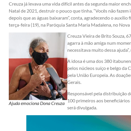
Creuza já levava uma vida difícil antes da segunda maior ench
Natal de 2021, destruir o pouco que tinha. “Vocês não fazem
depois que as águas baixaram”, conta, agradecendo o auxílio f
terça-feira (19), na Paróquia Santa Maria Madalena, no Nova
Creuza Vieira de Brito Souza, 6
agarra à mão amiga num moment
necessitava muito dessa ajuda”,
A idosa é uma dos 380 itabunen
pelos núcleos suíço e belgo da Cá
pela União Europeia. As doaçõe
Gerais.
Responsável pela distribuição do
100 primeiros aos beneficiários
Ajuda emociona Dona Creuza
será divulgada.