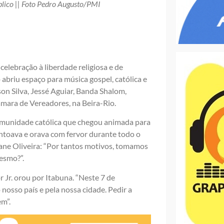
blico || Foto Pedro Augusto/PMI
celebração à liberdade religiosa e de
abriu espaço para música gospel, católica e
son Silva, Jessé Aguiar, Banda Shalom,
ara de Vereadores, na Beira-Rio.
comunidade católica que chegou animada para
 entoava e orava com fervor durante todo o
ane Oliveira: “Por tantos motivos, tomamos
esmo?”.
 Jr. orou por Itabuna. “Neste 7 de
osso país e pela nossa cidade. Pedir a
m”.