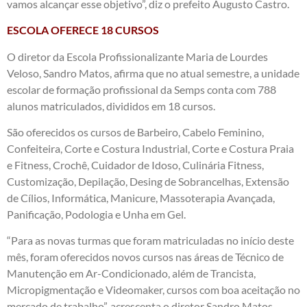
vamos alcançar esse objetivo”, diz o prefeito Augusto Castro.
ESCOLA OFERECE 18 CURSOS
O diretor da Escola Profissionalizante Maria de Lourdes
Veloso, Sandro Matos, afirma que no atual semestre, a unidade
escolar de formação profissional da Semps conta com 788
alunos matriculados, divididos em 18 cursos.
São oferecidos os cursos de Barbeiro, Cabelo Feminino,
Confeiteira, Corte e Costura Industrial, Corte e Costura Praia
e Fitness, Crochê, Cuidador de Idoso, Culinária Fitness,
Customização, Depilação, Desing de Sobrancelhas, Extensão
de Cílios, Informática, Manicure, Massoterapia Avançada,
Panificação, Podologia e Unha em Gel.
“Para as novas turmas que foram matriculadas no início deste
mês, foram oferecidos novos cursos nas áreas de Técnico de
Manutenção em Ar-Condicionado, além de Trancista,
Micropigmentação e Videomaker, cursos com boa aceitação no
mercado de trabalho”, acrescenta o diretor Sandro Matos.