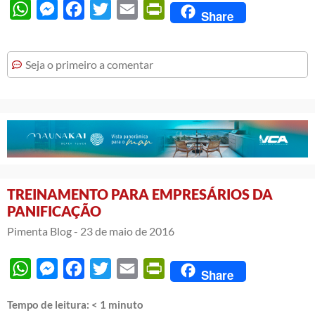
WhatsApp
Messenger
Facebook
Twitter
Email
PrintFriendly
Share
Seja o primeiro a comentar
TREINAMENTO PARA EMPRESÁRIOS DA
PANIFICAÇÃO
Pimenta Blog -
23 de maio de 2016
WhatsApp
Messenger
Facebook
Twitter
Email
PrintFriendly
Share
Tempo de leitura:
< 1
minuto