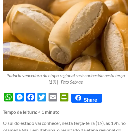
Padaria vencedora da etapa regional será conhecida nesta terça
(19) || Foto Sebrae
WhatsApp
Messenger
Facebook
Twitter
Email
PrintFriendly
Share
Tempo de leitura:
< 1
minuto
O sul do estado vai conhecer, nesta terça-feira (19), às 19h, no
Alameda Mall, em Itabuna, o resultado da etapa regional do