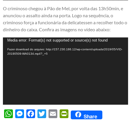
O criminoso chegou à Pão de Mel, por volta das 13h50min, e
anunciou o assalto ainda na porta. Logo na sequência, o
criminoso força a funcionária da delicatessen a recolher todo o
dinheiro do caixa. Confira as imagens no vídeo abaixo:
Tocador
Media error: Format(s) not supported or source(s) not found
de
Fazer download do arquivo: http://157.230.186.12/wp-content/uploads/2019/05/VID-
vídeo
20190509-WA0134.mp4?_=5
WhatsApp
Messenger
Facebook
Twitter
Email
PrintFriendly
Share