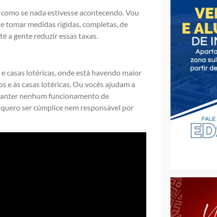
us como se nada estivesse acontecendo. Vou
ue tomar medidas rígidas, completas, de
é a gente reduzir essas taxas.
 e casas lotéricas, onde está havendo maior
os e às casas lotéricas. Ou vocês ajudam a
s manter nenhum funcionamento de
 quero ser cúmplice nem responsável por