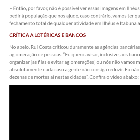
– Então, por favor, não é possível ver essas imagens em Ilhé
pedir à população que nos ajude, caso contrário, vamos ter q
fechamento total de qualquer atividade em Ilhéus e Itabuna at
CRÍTICA A LOTÉRICAS E BANCOS
No apelo, Rui Costa criticou duramente as agências bancárias
aglomeração de pessoas. “Eu quero avisar, inclusive, aos banc
organizar [as filas e evitar aglomerações] ou nós não vamo
absolutamente nada caso a gente não consiga reduzir. Eu não
dezenas de mortes aí nestas cidades”. Confira o vídeo abaixo: