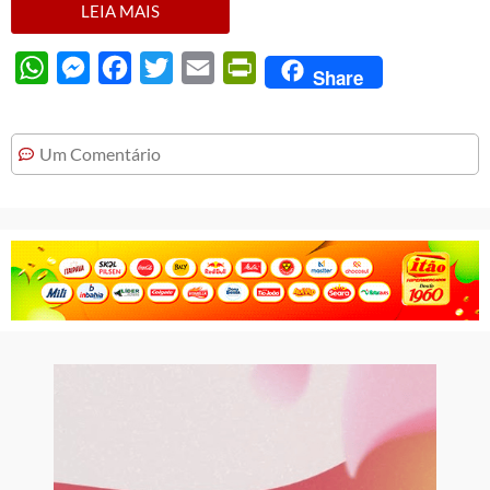
LEIA MAIS
WhatsApp
Messenger
Facebook
Twitter
Email
PrintFriendly
Share
Um Comentário