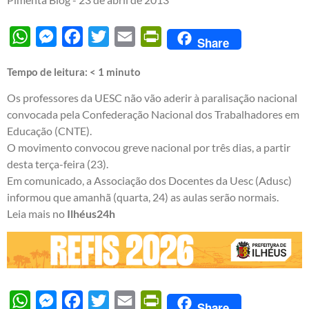
WhatsApp
Messenger
Facebook
Twitter
Email
PrintFriendly
Share
Tempo de leitura:
< 1
minuto
Os professores da UESC não vão aderir à paralisação nacional
convocada pela Confederação Nacional dos Trabalhadores em
Educação (CNTE).
O movimento convocou greve nacional por três dias, a partir
desta terça-feira (23).
Em comunicado, a Associação dos Docentes da Uesc (Adusc)
informou que amanhã (quarta, 24) as aulas serão normais.
Leia mais no
Ilhéus24h
WhatsApp
Messenger
Facebook
Twitter
Email
PrintFriendly
Share