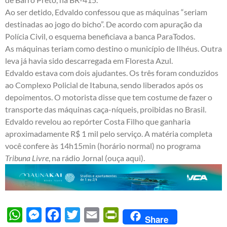
Ao ser detido, Edvaldo confessou que as máquinas “seriam
destinadas ao jogo do bicho”. De acordo com apuração da
Polícia Civil, o esquema beneficiava a banca ParaTodos.
As máquinas teriam como destino o município de Ilhéus. Outra
leva já havia sido descarregada em Floresta Azul.
Edvaldo estava com dois ajudantes. Os três foram conduzidos
ao Complexo Policial de Itabuna, sendo liberados após os
depoimentos. O motorista disse que tem costume de fazer o
transporte das máquinas caça-níqueis, proibidas no Brasil.
Edvaldo revelou ao repórter Costa Filho que ganharia
aproximadamente R$ 1 mil pelo serviço. A matéria completa
você confere às 14h15min (horário normal) no programa
Tribuna Livre
, na rádio Jornal (
ouça aqui
).
WhatsApp
Messenger
Facebook
Twitter
Email
PrintFriendly
Share