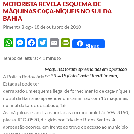
MOTORISTA REVELA ESQUEMA DE
MÁQUINAS CAÇA-NÍQUEIS NO SUL DA
BAHIA
Pimenta Blog -
18 de outubro de 2010
WhatsApp
Messenger
Facebook
Twitter
Email
PrintFriendly
Share
Tempo de leitura:
< 1
minuto
Máquinas foram apreendidas em operação
na BR-415 (Foto Costa Filho/Pimenta).
A Polícia Rodoviária
Estadual pode ter
derrubado um esquema ilegal de fornecimento de caça-níqueis
no sul da Bahia ao apreender um caminhão com 15 máquinas,
no final da tarde do sábado, 16.
As máquinas eram transportadas em um caminhão VW-8150,
placas JOG-0570, dirigido por Edvaldo R. dos Santos. A
apreensão ocorreu em frente ao trevo de acesso ao município
de Barro Preto, na BR-415.