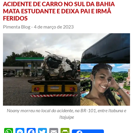
ACIDENTE DE CARRO NO SUL DA BAHIA
MATA ESTUDANTE E DEIXA PAI E IRMÃ
FERIDOS
Pimenta Blog -
4 de março de 2023
Noany morreu no local do acidente, na BR-101, entre Itabuna e
Itajuípe
WhatsApp
Messenger
Facebook
Twitter
Email
PrintFriendly