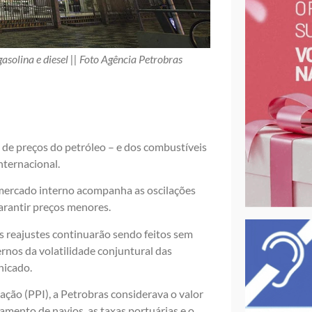
solina e diesel || Foto Agência Petrobras
e de preços do petróleo – e dos combustíveis
nternacional.
 mercado interno acompanha as oscilações
garantir preços menores.
 reajustes continuarão sendo feitos sem
ernos da volatilidade conjuntural das
nicado.
ção (PPI), a Petrobras considerava o valor
amento de navios, as taxas portuárias e o