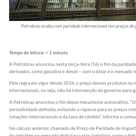
Petrobras acaba com paridade internacional nos preços de ga
Tempo de leitura:
< 1
minuto
A Petrobras anunciou nesta terça-feira (16) o fim da paridad
derivados, como gasolina e diesel – com o dólar e o mercado i
Pela regra em vigor desde 2016, o preço desses produtos no
internacionais, ou seja, não há intervenção do governo para 
A Petrobras anunciou o fim desse mecanismo automático. “Os
periodicidade definida, evitando o repasse para os preços int
cotações internacionais e da taxa de câmbio”, informa o comu
No cálculo anterior, chamado de Preço de Paridade de Importa
do petróleo no mercado global e custos logísticos como o fret