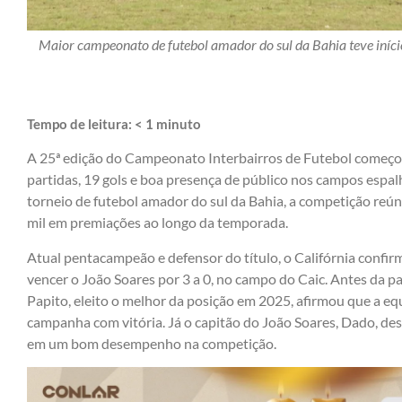
Maior campeonato de futebol amador do sul da Bahia teve iníci
Tempo de leitura:
< 1
minuto
A 25ª edição do Campeonato Interbairros de Futebol começou 
partidas, 19 gols e boa presença de público nos campos espa
torneio de futebol amador do sul da Bahia, a competição reúne
mil em premiações ao longo da temporada.
Atual pentacampeão e defensor do título, o Califórnia confir
vencer o João Soares por 3 a 0, no campo do Caic. Antes da par
Papito, eleito o melhor da posição em 2025, afirmou que a 
campanha com vitória. Já o capitão do João Soares, Dado, des
em um bom desempenho na competição.