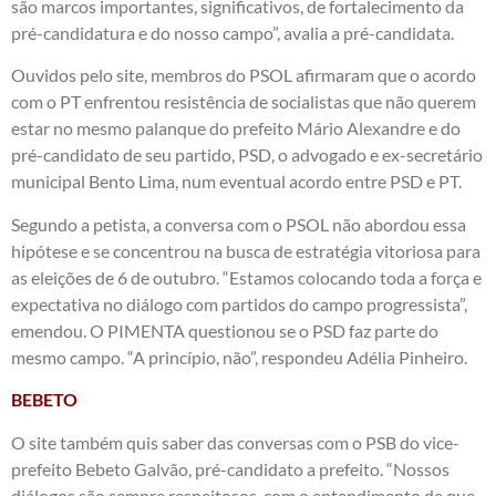
são marcos importantes, significativos, de fortalecimento da
pré-candidatura e do nosso campo”, avalia a pré-candidata.
Ouvidos pelo site, membros do PSOL afirmaram que o acordo
com o PT enfrentou resistência de socialistas que não querem
estar no mesmo palanque do prefeito Mário Alexandre e do
pré-candidato de seu partido, PSD, o advogado e ex-secretário
municipal Bento Lima, num eventual acordo entre PSD e PT.
Segundo a petista, a conversa com o PSOL não abordou essa
hipótese e se concentrou na busca de estratégia vitoriosa para
as eleições de 6 de outubro. “Estamos colocando toda a força e
expectativa no diálogo com partidos do campo progressista”,
emendou. O PIMENTA questionou se o PSD faz parte do
mesmo campo. “A princípio, não”, respondeu Adélia Pinheiro.
BEBETO
O site também quis saber das conversas com o PSB do vice-
prefeito Bebeto Galvão, pré-candidato a prefeito. “Nossos
diálogos são sempre respeitosos, com o entendimento de que