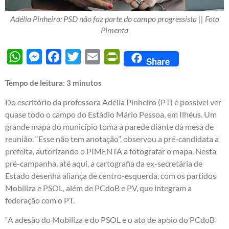
Adélia Pinheiro: PSD não faz parte do campo progressista || Foto
Pimenta
WhatsApp
Messenger
Facebook
Twitter
Email
PrintFriendly
Share
Tempo de leitura:
3
minutos
Do escritório da professora Adélia Pinheiro (PT) é possível ver
quase todo o campo do Estádio Mário Pessoa, em Ilhéus. Um
grande mapa do município toma a parede diante da mesa de
reunião. “Esse não tem anotação”, observou a pré-candidata a
prefeita, autorizando o PIMENTA a fotografar o mapa. Nesta
pré-campanha, até aqui, a cartografia da ex-secretária de
Estado desenha aliança de centro-esquerda, com os partidos
Mobiliza e PSOL, além de PCdoB e PV, que integram a
federação com o PT.
“A adesão do Mobiliza e do PSOL e o ato de apoio do PCdoB