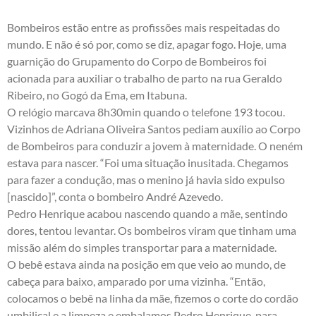
Bombeiros estão entre as profissões mais respeitadas do
mundo. E não é só por, como se diz, apagar fogo. Hoje, uma
guarnição do Grupamento do Corpo de Bombeiros foi
acionada para auxiliar o trabalho de parto na rua Geraldo
Ribeiro, no Gogó da Ema, em Itabuna.
O relógio marcava 8h30min quando o telefone 193 tocou.
Vizinhos de Adriana Oliveira Santos pediam auxílio ao Corpo
de Bombeiros para conduzir a jovem à maternidade. O neném
estava para nascer. “Foi uma situação inusitada. Chegamos
para fazer a condução, mas o menino já havia sido expulso
[nascido]”, conta o bombeiro André Azevedo.
Pedro Henrique acabou nascendo quando a mãe, sentindo
dores, tentou levantar. Os bombeiros viram que tinham uma
missão além do simples transportar para a maternidade.
O bebê estava ainda na posição em que veio ao mundo, de
cabeça para baixo, amparado por uma vizinha. “Então,
colocamos o bebê na linha da mãe, fizemos o corte do cordão
umbilical e a limpeza e embalamos Pedro Henrique, para