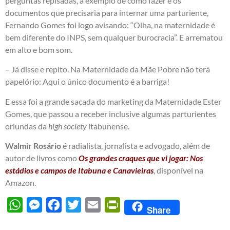
perguntas repisadas, a exemplo de como fazer e os
documentos que precisaria para internar uma parturiente,
Fernando Gomes foi logo avisando: “Olha, na maternidade é
bem diferente do INPS, sem qualquer burocracia”. E arrematou
em alto e bom som.
– Já disse e repito. Na Maternidade da Mãe Pobre não terá
papelório: Aqui o único documento é a barriga!
E essa foi a grande sacada do marketing da Maternidade Ester
Gomes, que passou a receber inclusive algumas parturientes
oriundas da
high
society
itabunense.
Walmir Rosário
é radialista, jornalista e advogado, além de
autor de livros como
Os grandes craques que vi jogar: Nos
estádios e campos de Itabuna e Canavieiras
, disponível na
Amazon.
WhatsApp
Messenger
Facebook
Twitter
Email
PrintFriendly
Share