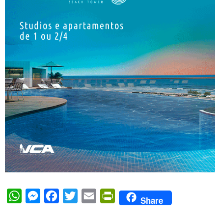
WhatsApp
Messenger
Facebook
Twitter
Email
PrintFriendly
Share