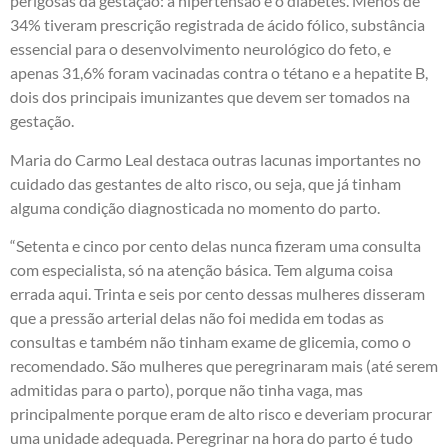
perigosas da gestação: a hipertensão e o diabetes. Menos de
34% tiveram prescrição registrada de ácido fólico, substância
essencial para o desenvolvimento neurológico do feto, e
apenas 31,6% foram vacinadas contra o tétano e a hepatite B,
dois dos principais imunizantes que devem ser tomados na
gestação.
Maria do Carmo Leal destaca outras lacunas importantes no
cuidado das gestantes de alto risco, ou seja, que já tinham
alguma condição diagnosticada no momento do parto.
“Setenta e cinco por cento delas nunca fizeram uma consulta
com especialista, só na atenção básica. Tem alguma coisa
errada aqui. Trinta e seis por cento dessas mulheres disseram
que a pressão arterial delas não foi medida em todas as
consultas e também não tinham exame de glicemia, como o
recomendado. São mulheres que peregrinaram mais (até serem
admitidas para o parto), porque não tinha vaga, mas
principalmente porque eram de alto risco e deveriam procurar
uma unidade adequada. Peregrinar na hora do parto é tudo