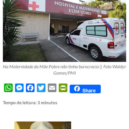
Na Maternidade da Mãe Pobre não tinha burocracia || Foto Waldyr
Gomes/PMI
WhatsApp
Messenger
Facebook
Twitter
Email
PrintFriendly
Share
Tempo de leitura:
3
minutos