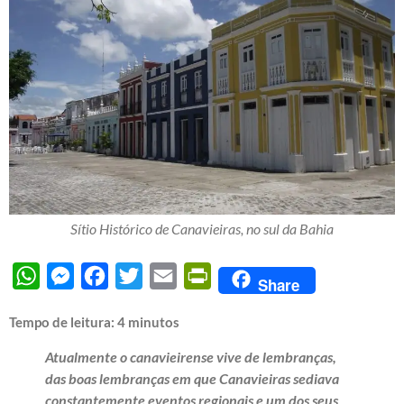
Sítio Histórico de Canavieiras, no sul da Bahia
WhatsApp
Messenger
Facebook
Twitter
Email
PrintFriendly
Share
Tempo de leitura:
4
minutos
Atualmente o canavieirense vive de lembranças,
das boas lembranças em que Canavieiras sediava
constantemente eventos regionais e um dos seus