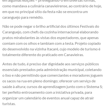
em algumas edições – privilegiando-o em diversas formas,
como mandava a culinária canavieirense, ao contrário de hoje,
em que no principal sítio da festa não se encontra um
caranguejo para remédio.
Não se pode negar o brilho artificial dos últimos Festivais do
Caranguejo, com chefs da cozinha internacional elaborando
pratos mirabolantes às vistas dos espectadores, que apenas
comiam com os olhos e lambiam com a testa. Projeto copiado
do desenvolvido na vizinha Itacaré, cujo modelo de turismo é
totalmente diferente do praticado em Canavieiras.
Antes de tudo, é preciso dar dignidade aos serviços públicos
essenciais prestados pela administração municipal, coletando
o lixo e não permitindo que comerciantes e moradores joguem
os sacos na rua em pleno domingo; oferecer um serviço de
saúde à altura; cursos de aprendizagem junto com o Sistema S;
ter perfeito entrosamento com a iniciativa privada, para
organizar um calendário de eventos anual capaz de atrair
turistas.