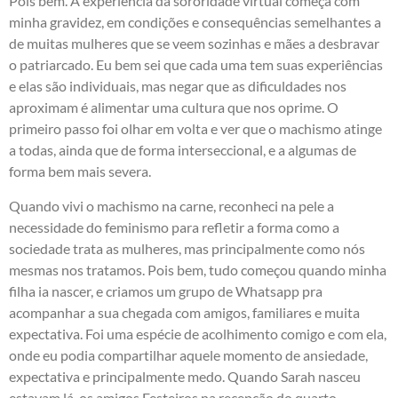
Pois bem. A experiência da sororidade virtual começa com
minha gravidez, em condições e consequências semelhantes a
de muitas mulheres que se veem sozinhas e mães a desbravar
o patriarcado. Eu bem sei que cada uma tem suas experiências
e elas são individuais, mas negar que as dificuldades nos
aproximam é alimentar uma cultura que nos oprime. O
primeiro passo foi olhar em volta e ver que o machismo atinge
a todas, ainda que de forma interseccional, e a algumas de
forma bem mais severa.
Quando vivi o machismo na carne, reconheci na pele a
necessidade do feminismo para refletir a forma como a
sociedade trata as mulheres, mas principalmente como nós
mesmas nos tratamos. Pois bem, tudo começou quando minha
filha ia nascer, e criamos um grupo de Whatsapp pra
acompanhar a sua chegada com amigos, familiares e muita
expectativa. Foi uma espécie de acolhimento comigo e com ela,
onde eu podia compartilhar aquele momento de ansiedade,
expectativa e principalmente medo. Quando Sarah nasceu
estavam lá, os amigos Festeiros na recepção do quarto,