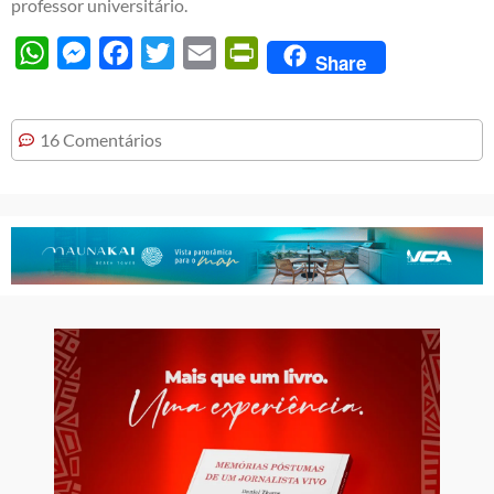
professor universitário.
WhatsApp
Messenger
Facebook
Twitter
Email
PrintFriendly
Share
16 Comentários