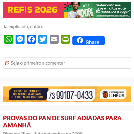
Tá explicado, então.
WhatsApp
Messenger
Facebook
Twitter
Email
PrintFriendly
Share
Seja o primeiro a comentar
PROVAS DO PAN DE SURF ADIADAS PARA
AMANHÃ
Pimenta Blog -
8 de novembro de 2009