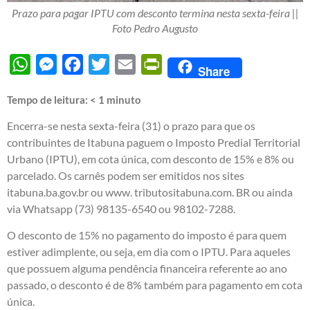
Prazo para pagar IPTU com desconto termina nesta sexta-feira ||
Foto Pedro Augusto
WhatsApp
Messenger
Facebook
Twitter
Email
PrintFriendly
Share
Tempo de leitura:
< 1
minuto
Encerra-se nesta sexta-feira (31) o prazo para que os
contribuintes de Itabuna paguem o Imposto Predial Territorial
Urbano (IPTU), em cota única, com desconto de 15% e 8% ou
parcelado. Os carnês podem ser emitidos nos sites
itabuna.ba.gov.br ou www. tributositabuna.com. BR ou ainda
via Whatsapp (73) 98135-6540 ou 98102-7288.
O desconto de 15% no pagamento do imposto é para quem
estiver adimplente, ou seja, em dia com o IPTU. Para aqueles
que possuem alguma pendência financeira referente ao ano
passado, o desconto é de 8% também para pagamento em cota
única.