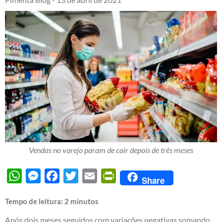
Vendas no varejo param de cair depois de três meses
WhatsApp
Messenger
Facebook
Twitter
Email
PrintFriendly
Share
Tempo de leitura:
2
minutos
Após dois meses seguidos com variações negativas somando