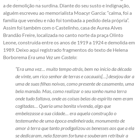
a de demolição na surdina. Diante do seu susto e indignação,
alguém escreveu ao memorialista Moacyr Garcia: “calma, foi a
família que vendeu e não foi tombada a pedido dela própria”.
Assim foi também com o Castelinho, casa de Aurea Alves
Brandão Freire, localizada no canto norte da praça Olinto
Leone, construída entre os anos de 1919 a 1924 e demolida em
1989. Deixo aqui registrado fragmentos do texto de Helena
Borborema
Era uma Vez um Castelo
:
“Era uma vez… muito tempo atrás, bem no início da década
de vinte, um rico senhor de terras e cacauais[…] desejou dar a
uma de suas filhas noivas, como presente de casamento, uma
bela mansão. Mas, como realizar o seu sonho numa terra
onde tudo faltava, onde as coisas belas do espírito nem eram
cogitadas… Queria uma bonita vivenda, algo que
embelezasse a sua cidade… era aquela construção o
testemunho de uma época endinheirada, monumento de
amor à terra que tanto prodigalizou as benesses aos que a ela
se dedicaram, nela fizeram fortuna e souberam retribuir a