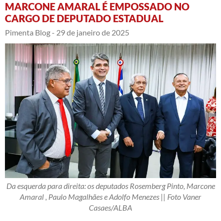
MARCONE AMARAL É EMPOSSADO NO
CARGO DE DEPUTADO ESTADUAL
Pimenta Blog -
29 de janeiro de 2025
Da esquerda para direita: os deputados Rosemberg Pinto, Marcone
Amaral , Paulo Magalhães e Adolfo Menezes || Foto Vaner
Casaes/ALBA