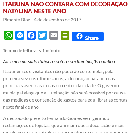
ITABUNA NÃO CONTARÁ COM DECORAÇÃO
NATALINA NESTE ANO
Pimenta Blog -
4 de dezembro de 2017
WhatsApp
Messenger
Facebook
Twitter
Email
PrintFriendly
Share
Tempo de leitura:
< 1
minuto
Até o ano passado Itabuna contou com iluminação natalina
Itabunenses e visitantes não poderão contemplar, pela
primeira vez nos últimos anos, a decoração natalina nas
principais avenidas e ruas do centro da cidade. O governo
municipal alega que a iluminação não será possível por causa
das medidas de contenção de gastos para equilibrar as contas
neste final de ano.
A decisão do prefeito Fernando Gomes vem gerando
reclamações de lojistas, que afirmam que a decoração é mais
um elemento para atrair os consumidores para as compras de