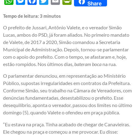
WhatsApp
Messenger
Facebook
Twitter
Email
PrintFriendly
Share
Tempo de leitura:
3
minutos
O prefeito de Jussari, Antônio Valete, e o vereador Simão
Lucas, ambos do PSD, já foram aliados. No primeiro mandato
de Valete, de 2017 a 2020, Simão comandou a Secretaria
Municipal de Administração. Depois, tornou-se parlamentar
com o apoio do prefeito. Com o tempo, se afastaram e, hoje,
estão rompidos. Nos últimos dias,
bateram boca
na rua.
O parlamentar denunciou, em representação ao Ministério
Público, supostas irregularidades em contratos da Prefeitura.
Conforme Simão, seu trabalho na Câmara de Vereadores, com
denúncias fundamentadas, desestabilizou o prefeito. Esse
desequilíbrio, aponta o vereador, passou dos limites no último
domingo (5), quando Valete o ofendeu em praça pública.
“Eu estava na praça. Tinha acabado de chegar de Canavieiras.
Ele chegou na praça e começou a me provocar. Eu disse: