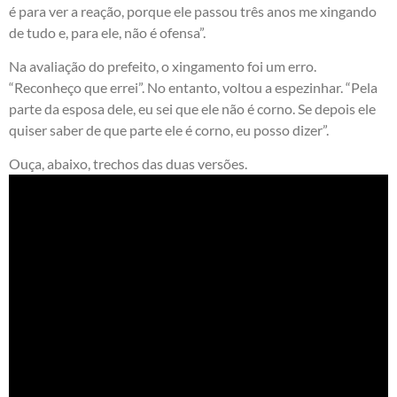
é para ver a reação, porque ele passou três anos me xingando
de tudo e, para ele, não é ofensa”.
Na avaliação do prefeito, o xingamento foi um erro.
“Reconheço que errei”. No entanto, voltou a espezinhar. “Pela
parte da esposa dele, eu sei que ele não é corno. Se depois ele
quiser saber de que parte ele é corno, eu posso dizer”.
Ouça, abaixo, trechos das duas versões.