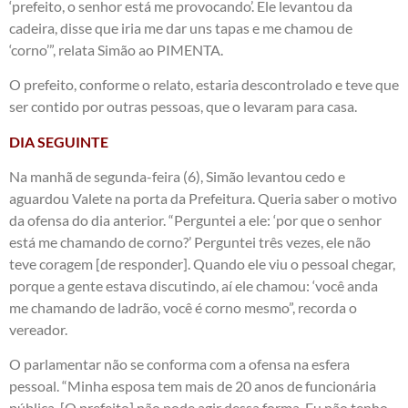
‘prefeito, o senhor está me provocando’. Ele levantou da
cadeira, disse que iria me dar uns tapas e me chamou de
‘corno’”, relata Simão ao PIMENTA.
O prefeito, conforme o relato, estaria descontrolado e teve que
ser contido por outras pessoas, que o levaram para casa.
DIA SEGUINTE
Na manhã de segunda-feira (6), Simão levantou cedo e
aguardou Valete na porta da Prefeitura. Queria saber o motivo
da ofensa do dia anterior. “Perguntei a ele: ‘por que o senhor
está me chamando de corno?’ Perguntei três vezes, ele não
teve coragem [de responder]. Quando ele viu o pessoal chegar,
porque a gente estava discutindo, aí ele chamou: ‘você anda
me chamando de ladrão, você é corno mesmo”, recorda o
vereador.
O parlamentar não se conforma com a ofensa na esfera
pessoal. “Minha esposa tem mais de 20 anos de funcionária
pública. [O prefeito] não pode agir dessa forma. Eu não tenho