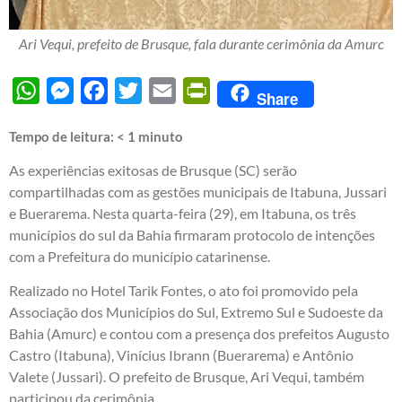
Ari Vequi, prefeito de Brusque, fala durante cerimônia da Amurc
WhatsApp
Messenger
Facebook
Twitter
Email
PrintFriendly
Share
Tempo de leitura:
< 1
minuto
As experiências exitosas de Brusque (SC) serão
compartilhadas com as gestões municipais de Itabuna, Jussari
e Buerarema. Nesta quarta-feira (29), em Itabuna, os três
municípios do sul da Bahia firmaram protocolo de intenções
com a Prefeitura do município catarinense.
Realizado no Hotel Tarik Fontes, o ato foi promovido pela
Associação dos Municípios do Sul, Extremo Sul e Sudoeste da
Bahia (Amurc) e contou com a presença dos prefeitos Augusto
Castro (Itabuna), Vinícius Ibrann (Buerarema) e Antônio
Valete (Jussari). O prefeito de Brusque, Ari Vequi, também
participou da cerimônia.