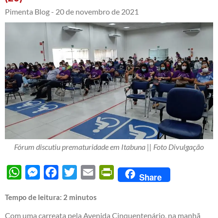
Pimenta Blog -
20 de novembro de 2021
Fórum discutiu prematuridade em Itabuna || Foto Divulgação
WhatsApp
Messenger
Facebook
Twitter
Email
PrintFriendly
Share
Tempo de leitura:
2
minutos
Com uma carreata pela Avenida Cinquentenário, na manhã