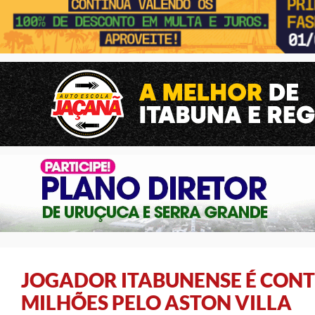
JOGADOR ITABUNENSE É CONT
MILHÕES PELO ASTON VILLA