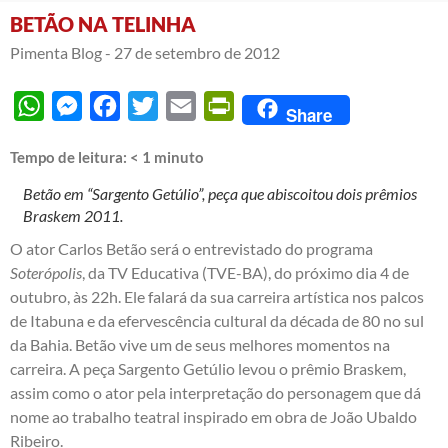
BETÃO NA TELINHA
Pimenta Blog -
27 de setembro de 2012
WhatsApp
Messenger
Facebook
Twitter
Email
PrintFriendly
Share
Tempo de leitura:
< 1
minuto
Betão em “Sargento Getúlio”, peça que abiscoitou dois prêmios
Braskem 2011.
O ator Carlos Betão será o entrevistado do programa
Soterópolis
, da TV Educativa (TVE-BA), do próximo dia 4 de
outubro, às 22h. Ele falará da sua carreira artística nos palcos
de Itabuna e da efervescência cultural da década de 80 no sul
da Bahia. Betão vive um de seus melhores momentos na
carreira. A peça Sargento Getúlio levou o prêmio Braskem,
assim como o ator pela interpretação do personagem que dá
nome ao trabalho teatral inspirado em obra de João Ubaldo
Ribeiro.