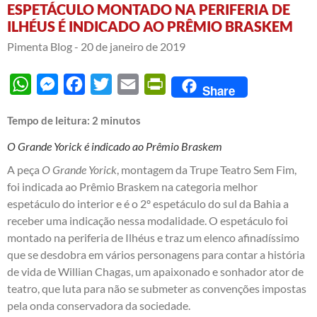
ESPETÁCULO MONTADO NA PERIFERIA DE
ILHÉUS É INDICADO AO PRÊMIO BRASKEM
Pimenta Blog -
20 de janeiro de 2019
WhatsApp
Messenger
Facebook
Twitter
Email
PrintFriendly
Share
Tempo de leitura:
2
minutos
O Grande Yorick é indicado ao Prêmio Braskem
A peça
O Grande Yorick
, montagem da Trupe Teatro Sem Fim,
foi indicada ao Prêmio Braskem na categoria melhor
espetáculo do interior e é o 2º espetáculo do sul da Bahia a
receber uma indicação nessa modalidade. O espetáculo foi
montado na periferia de Ilhéus e traz um elenco afinadíssimo
que se desdobra em vários personagens para contar a história
de vida de Willian Chagas, um apaixonado e sonhador ator de
teatro, que luta para não se submeter as convenções impostas
pela onda conservadora da sociedade.