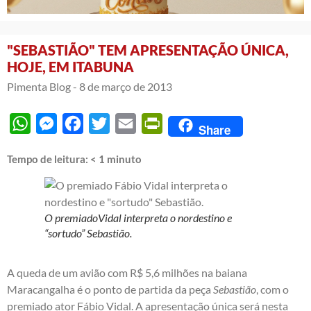
"SEBASTIÃO" TEM APRESENTAÇÃO ÚNICA,
HOJE, EM ITABUNA
Pimenta Blog -
8 de março de 2013
WhatsApp
Messenger
Facebook
Twitter
Email
PrintFriendly
Share
Tempo de leitura:
< 1
minuto
O premiadoVidal interpreta o nordestino e
“sortudo” Sebastião.
A queda de um avião com R$ 5,6 milhões na baiana
Maracangalha é o ponto de partida da peça
Sebastião
, com o
premiado ator Fábio Vidal. A apresentação única será nesta