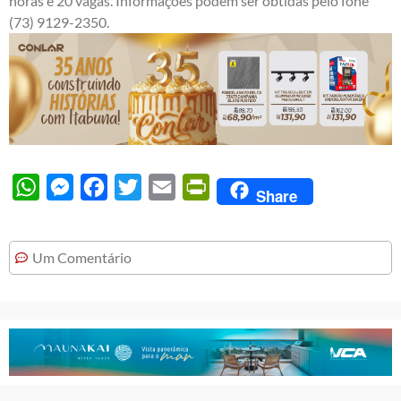
horas e 20 vagas. Informações podem ser obtidas pelo fone
(73) 9129-2350.
WhatsApp
Messenger
Facebook
Twitter
Email
PrintFriendly
Share
Um Comentário