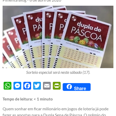
Sorteio especial será neste sábado (17).
WhatsApp
Messenger
Facebook
Twitter
Email
PrintFriendly
Share
Tempo de leitura:
< 1
minuto
Quem sonhar em ficar milionário em jogos de loteria já pode
fazer as apostas para a Dupla Sena de Páscoa. O prêmio do