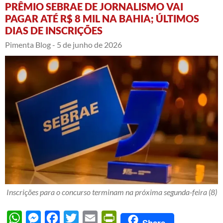
PRÊMIO SEBRAE DE JORNALISMO VAI
PAGAR ATÉ R$ 8 MIL NA BAHIA; ÚLTIMOS
DIAS DE INSCRIÇÕES
Pimenta Blog -
5 de junho de 2026
Inscrições para o concurso terminam na próxima segunda-feira (8)
WhatsApp
Messenger
Facebook
Twitter
Email
PrintFriendly
Share