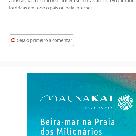
apostas para o concurso podem ser feitas até as 19h (horário d
lotéricas em todo o país ou pela internet.
Seja o primeiro a comentar