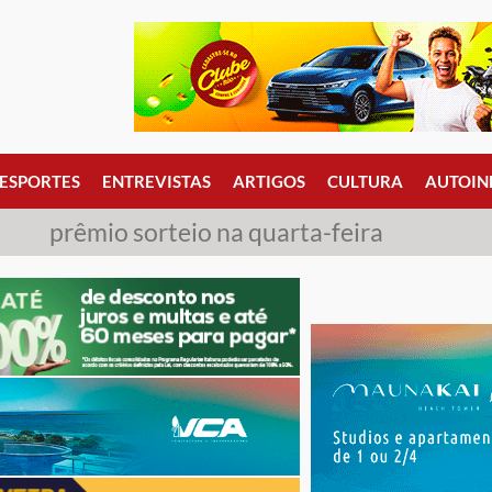
ESPORTES
ENTREVISTAS
ARTIGOS
CULTURA
AUTOIN
prêmio sorteio na quarta-feira