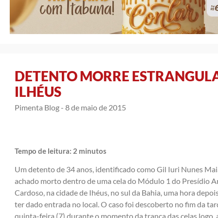
DETENTO MORRE ESTRANGULA
ILHÉUS
Pimenta Blog -
8 de maio de 2015
Tempo de leitura:
2
minutos
Um detento de 34 anos, identificado como Gil Iuri Nunes Maia
achado morto dentro de uma cela do Módulo 1 do Presídio A
Cardoso, na cidade de Ihéus, no sul da Bahia, uma hora depoi
ter dado entrada no local. O caso foi descoberto no fim da ta
quinta-feira (7) durante o momento da tranca das celas logo,