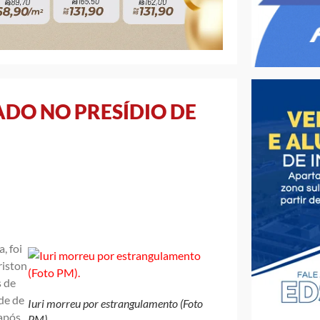
DO NO PRESÍDIO DE
, foi
riston
s de
rde de
Iuri morreu por estrangulamento (Foto
 após
PM).