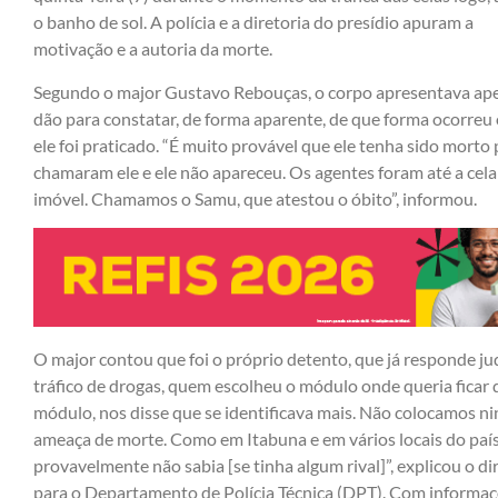
o banho de sol. A polícia e a diretoria do presídio apuram a
motivação e a autoria da morte.
Segundo o major Gustavo Rebouças, o corpo apresentava ape
dão para constatar, de forma aparente, de que forma ocorreu
ele foi praticado. “É muito provável que ele tenha sido morto 
chamaram ele e ele não apareceu. Os agentes foram até a cel
imóvel. Chamamos o Samu, que atestou o óbito”, informou.
O major contou que foi o próprio detento, que já responde jud
tráfico de drogas, quem escolheu o módulo onde queria ficar d
módulo, nos disse que se identificava mais. Não colocamos n
ameaça de morte. Como em Itabuna e em vários locais do país
provavelmente não sabia [se tinha algum rival]”, explicou o d
para o Departamento de Polícia Técnica (DPT). Com informaç