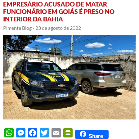
EMPRESÁRIO ACUSADO DE MATAR
FUNCIONÁRIO EM GOIÁS É PRESO NO
INTERIOR DA BAHIA
Pimenta Blog -
23 de agosto de 2022
WhatsApp
Messenger
Facebook
Twitter
Email
PrintFriendly
Share