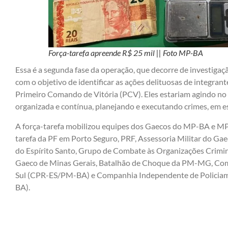
Força-tarefa apreende R$ 25 mil || Foto MP-BA
Essa é a segunda fase da operação, que decorre de investigaç
com o objetivo de identificar as ações delituosas de integran
Primeiro Comando de Vitória (PCV). Eles estariam agindo no 
organizada e contínua, planejando e executando crimes, em esp
A força-tarefa mobilizou equipes dos Gaecos do MP-BA e MP-E
tarefa da PF em Porto Seguro, PRF, Assessoria Militar do Gae
do Espírito Santo, Grupo de Combate às Organizações Criminos
Gaeco de Minas Gerais, Batalhão de Choque da PM-MG, Com
Sul (CPR-ES/PM-BA) e Companhia Independente de Policiam
BA).