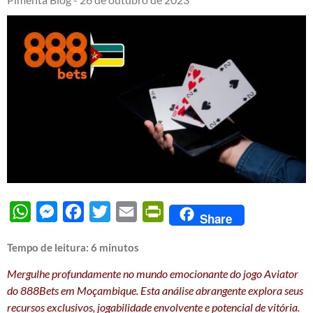
WhatsApp
Messenger
Facebook
Twitter
Email
PrintFriendly
Share
Tempo de leitura:
6
minutos
Mergulhe profundamente no mundo emocionante do jogo Aviator
do 888Bets em Moçambique. Esta análise abrangente explora seus
recursos exclusivos, jogabilidade envolvente e potencial de vitória.