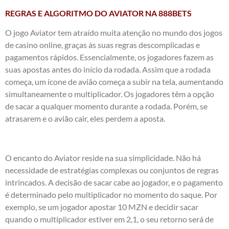
REGRAS E ALGORITMO DO AVIATOR NA 888BETS
O jogo Aviator tem atraído muita atenção no mundo dos jogos
de casino online, graças às suas regras descomplicadas e
pagamentos rápidos. Essencialmente, os jogadores fazem as
suas apostas antes do início da rodada. Assim que a rodada
começa, um ícone de avião começa a subir na tela, aumentando
simultaneamente o multiplicador. Os jogadores têm a opção
de sacar a qualquer momento durante a rodada. Porém, se
atrasarem e o avião cair, eles perdem a aposta.
O encanto do Aviator reside na sua simplicidade. Não há
necessidade de estratégias complexas ou conjuntos de regras
intrincados. A decisão de sacar cabe ao jogador, e o pagamento
é determinado pelo multiplicador no momento do saque. Por
exemplo, se um jogador apostar 10 MZN e decidir sacar
quando o multiplicador estiver em 2,1, o seu retorno será de