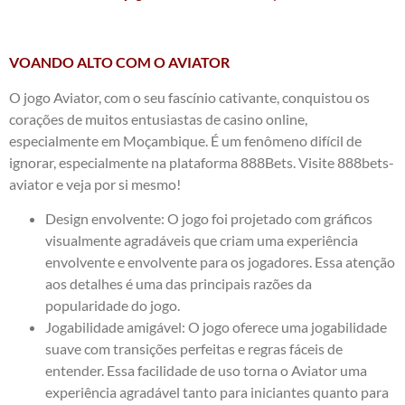
VOANDO ALTO COM O AVIATOR
O jogo Aviator, com o seu fascínio cativante, conquistou os
corações de muitos entusiastas de casino online,
especialmente em Moçambique. É um fenômeno difícil de
ignorar, especialmente na plataforma 888Bets. Visite
888bets-
aviator
e veja por si mesmo!
Design envolvente: O jogo foi projetado com gráficos
visualmente agradáveis que criam uma experiência
envolvente e envolvente para os jogadores. Essa atenção
aos detalhes é uma das principais razões da
popularidade do jogo.
Jogabilidade amigável: O jogo oferece uma jogabilidade
suave com transições perfeitas e regras fáceis de
entender. Essa facilidade de uso torna o Aviator uma
experiência agradável tanto para iniciantes quanto para