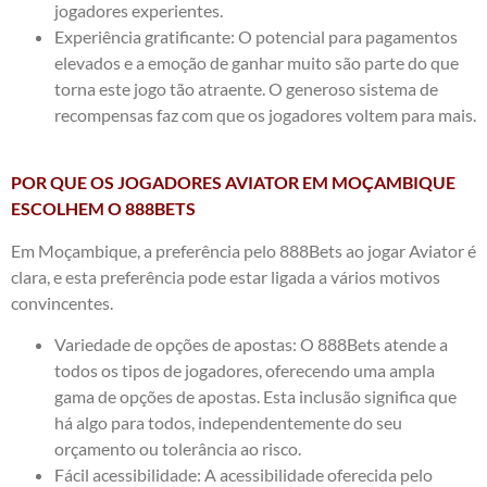
jogadores experientes.
Experiência gratificante: O potencial para pagamentos
elevados e a emoção de ganhar muito são parte do que
torna este jogo tão atraente. O generoso sistema de
recompensas faz com que os jogadores voltem para mais.
POR QUE OS JOGADORES AVIATOR EM MOÇAMBIQUE
ESCOLHEM O 888BETS
Em Moçambique, a preferência pelo 888Bets ao jogar Aviator é
clara, e esta preferência pode estar ligada a vários motivos
convincentes.
Variedade de opções de apostas: O 888Bets atende a
todos os tipos de jogadores, oferecendo uma ampla
gama de opções de apostas. Esta inclusão significa que
há algo para todos, independentemente do seu
orçamento ou tolerância ao risco.
Fácil acessibilidade: A acessibilidade oferecida pelo