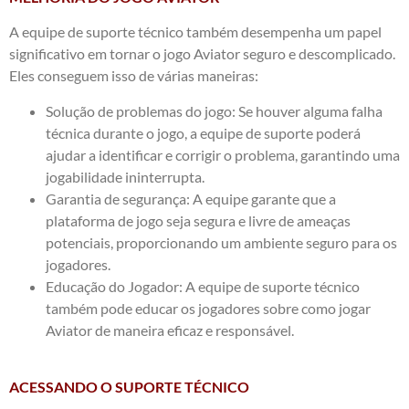
A equipe de suporte técnico também desempenha um papel
significativo em tornar o jogo Aviator seguro e descomplicado.
Eles conseguem isso de várias maneiras:
Solução de problemas do jogo: Se houver alguma falha
técnica durante o jogo, a equipe de suporte poderá
ajudar a identificar e corrigir o problema, garantindo uma
jogabilidade ininterrupta.
Garantia de segurança: A equipe garante que a
plataforma de jogo seja segura e livre de ameaças
potenciais, proporcionando um ambiente seguro para os
jogadores.
Educação do Jogador: A equipe de suporte técnico
também pode educar os jogadores sobre como jogar
Aviator de maneira eficaz e responsável.
ACESSANDO O SUPORTE TÉCNICO