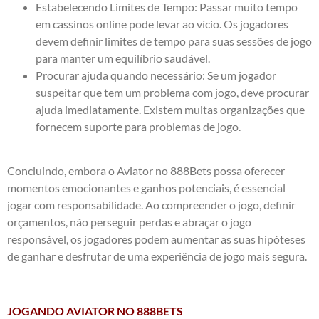
Estabelecendo Limites de Tempo: Passar muito tempo
em cassinos online pode levar ao vício. Os jogadores
devem definir limites de tempo para suas sessões de jogo
para manter um equilíbrio saudável.
Procurar ajuda quando necessário: Se um jogador
suspeitar que tem um problema com jogo, deve procurar
ajuda imediatamente. Existem muitas organizações que
fornecem suporte para problemas de jogo.
Concluindo, embora o Aviator no 888Bets possa oferecer
momentos emocionantes e ganhos potenciais, é essencial
jogar com responsabilidade. Ao compreender o jogo, definir
orçamentos, não perseguir perdas e abraçar o jogo
responsável, os jogadores podem aumentar as suas hipóteses
de ganhar e desfrutar de uma experiência de jogo mais segura.
JOGANDO AVIATOR NO 888BETS