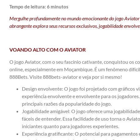
Tempo de leitura:
6
minutos
Mergulhe profundamente no mundo emocionante do jogo Aviator
abrangente explora seus recursos exclusivos, jogabilidade envolven
VOANDO ALTO COM O AVIATOR
O jogo Aviator, com o seu fascínio cativante, conquistou os c
online, especialmente em Moçambique. É um fenômeno difícil
888Bets. Visite
888bets-aviator
e veja por si mesmo!
Design envolvente: O jogo foi projetado com gráficos 
experiência envolvente e envolvente para os jogadores.
principais razões da popularidade do jogo.
Jogabilidade amigável: O jogo oferece uma jogabilidade
fáceis de entender. Essa facilidade de uso torna o Avia
iniciantes quanto para jogadores experientes.
Experiência gratificante: O potencial para pagamentos