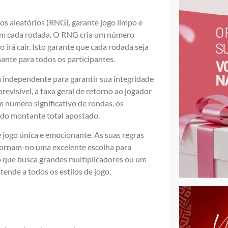
s aleatórios (RNG), garante jogo limpo e
 em cada rodada. O RNG cria um número
o irá cair. Isto garante que cada rodada seja
ante para todos os participantes.
a independente para garantir sua integridade
evisível, a taxa geral de retorno ao jogador
m número significativo de rondas, os
do montante total apostado.
 jogo única e emocionante. As suas regras
tornam-no uma excelente escolha para
co que busca grandes multiplicadores ou um
tende a todos os estilos de jogo.