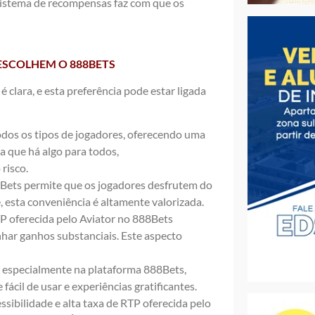
 sistema de recompensas faz com que os
ESCOLHEM O 888BETS
clara, e esta preferência pode estar ligada
dos os tipos de jogadores, oferecendo uma
a que há algo para todos,
risco.
88Bets permite que os jogadores desfrutem do
e, esta conveniência é altamente valorizada.
TP oferecida pelo Aviator no 888Bets
har ganhos substanciais. Este aspecto
 especialmente na plataforma 888Bets,
ácil de usar e experiências gratificantes.
ssibilidade e alta taxa de RTP oferecida pelo