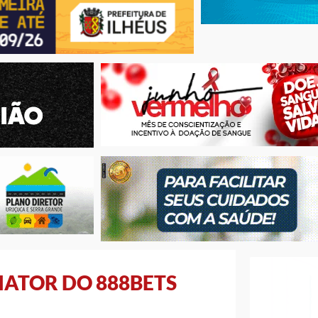
ATOR DO 888BETS