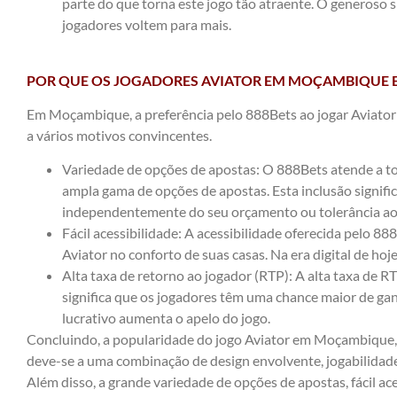
parte do que torna este jogo tão atraente. O generoso
jogadores voltem para mais.
POR QUE OS JOGADORES AVIATOR EM MOÇAMBIQUE 
Em Moçambique, a preferência pelo 888Bets ao jogar Aviator é 
a vários motivos convincentes.
Variedade de opções de apostas: O 888Bets atende a to
ampla gama de opções de apostas. Esta inclusão signific
independentemente do seu orçamento ou tolerância ao 
Fácil acessibilidade: A acessibilidade oferecida pelo 8
Aviator no conforto de suas casas. Na era digital de hoj
Alta taxa de retorno ao jogador (RTP): A alta taxa de R
significa que os jogadores têm uma chance maior de gan
lucrativo aumenta o apelo do jogo.
Concluindo, a popularidade do jogo Aviator em Moçambique,
deve-se a uma combinação de design envolvente, jogabilidade f
Além disso, a grande variedade de opções de apostas, fácil ace