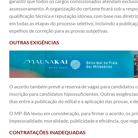
garantir que todos os cargos comissionados atendam exclusiv
assessoramento. A organização do certame ficará sob a resp
qualificação técnica e reputação idônea, com base nas diretr
em todas as etapas do processo seletivo, incluindo a publicaç
espelhos de correção para as provas subjetivas.
OUTRAS EXIGÊNCIAS
O acordo também prevê a reserva de vagas para candidatos co
inscrição para candidatos hipossuficientes. Outras exigênci
dias entre a publicação do edital e a aplicação das provas, e d
O MP-BA levou em consideração, para firmar o acordo, os prin
impessoalidade, moralidade, publicidade e eficiência, que reg
CONTRATAÇÕES INADEQUADAS