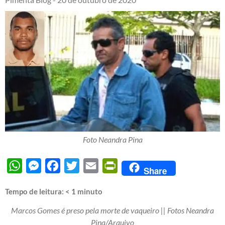
Foto Neandra Pina
WhatsApp
Messenger
Facebook
Twitter
Email
PrintFriendly
Share
Tempo de leitura:
< 1
minuto
Marcos Gomes é preso pela morte de vaqueiro || Fotos Neandra
Pina/Arquivo