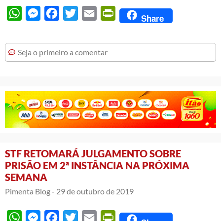
WhatsApp
Messenger
Facebook
Twitter
Email
PrintFriendly
Share
Seja o primeiro a comentar
STF RETOMARÁ JULGAMENTO SOBRE
PRISÃO EM 2ª INSTÂNCIA NA PRÓXIMA
SEMANA
Pimenta Blog -
29 de outubro de 2019
WhatsApp
Messenger
Facebook
Twitter
Email
PrintFriendly