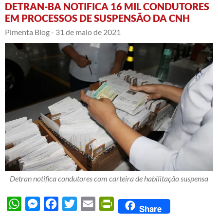
DETRAN-BA NOTIFICA 16 MIL CONDUTORES
EM PROCESSOS DE SUSPENSÃO DA CNH
Pimenta Blog -
31 de maio de 2021
Detran notifica condutores com carteira de habilitação suspensa
WhatsApp
Messenger
Facebook
Twitter
Email
PrintFriendly
Share