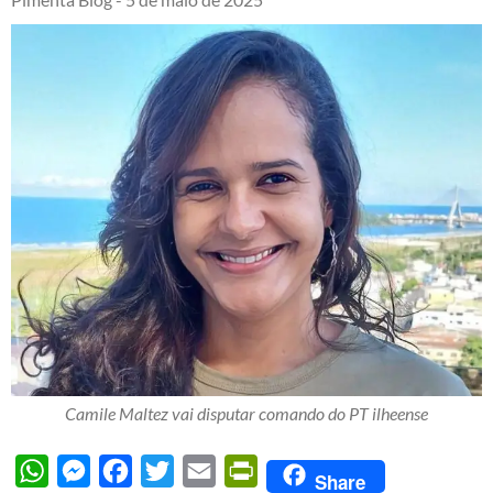
Camile Maltez vai disputar comando do PT ilheense
WhatsApp
Messenger
Facebook
Twitter
Email
PrintFriendly
Share