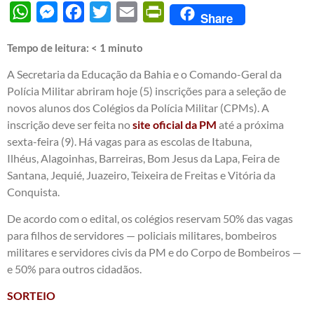
WhatsApp
Messenger
Facebook
Twitter
Email
PrintFriendly
Share
Tempo de leitura:
< 1
minuto
A Secretaria da Educação da Bahia e o Comando-Geral da
Polícia Militar abriram hoje (5) inscrições para a seleção de
novos alunos dos Colégios da Polícia Militar (CPMs). A
inscrição deve ser feita no
site oficial da PM
até a próxima
sexta-feira (9). Há vagas para as escolas de Itabuna,
Ilhéus, Alagoinhas, Barreiras, Bom Jesus da Lapa, Feira de
Santana, Jequié, Juazeiro, Teixeira de Freitas e Vitória da
Conquista.
De acordo com o edital, os colégios reservam 50% das vagas
para filhos de servidores — policiais militares, bombeiros
militares e servidores civis da PM e do Corpo de Bombeiros —
e 50% para outros cidadãos.
SORTEIO