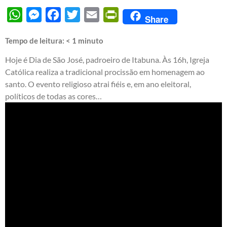
WhatsApp
Messenger
Facebook
Twitter
Email
PrintFriendly
Share
Tempo de leitura:
< 1
minuto
Hoje é Dia de São José, padroeiro de Itabuna. Às 16h, Igreja
Católica realiza a tradicional procissão em homenagem ao
santo. O evento religioso atrai fiéis e, em ano eleitoral,
políticos de todas as cores…