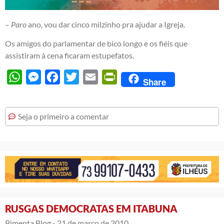
–
Paro
ano, vou dar cinco milzinho pra ajudar a Igreja.
Os amigos do parlamentar de bico longo e os fiéis que
assistiram à cena ficaram estupefatos.
WhatsApp
Messenger
Facebook
Twitter
Email
PrintFriendly
Share
Seja o primeiro a comentar
RUSGAS DEMOCRATAS EM ITABUNA
Pimenta Blog -
21 de março de 2010