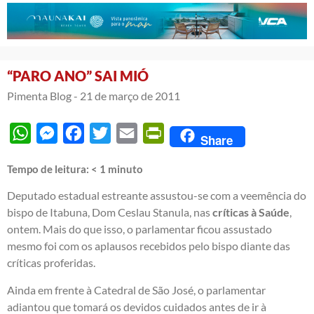
“PARO ANO” SAI MIÓ
Pimenta Blog -
21 de março de 2011
WhatsApp
Messenger
Facebook
Twitter
Email
PrintFriendly
Share
Tempo de leitura:
< 1
minuto
Deputado estadual estreante assustou-se com a veemência do
bispo de Itabuna, Dom Ceslau Stanula, nas
críticas à Saúde
,
ontem. Mais do que isso, o parlamentar ficou assustado
mesmo foi com os aplausos recebidos pelo bispo diante das
críticas proferidas.
Ainda em frente à Catedral de São José, o parlamentar
adiantou que tomará os devidos cuidados antes de ir à