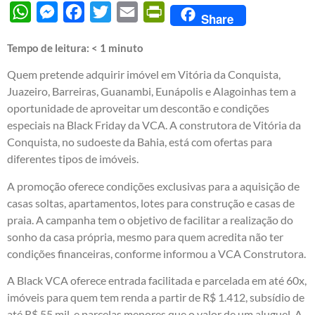
WhatsApp
Messenger
Facebook
Twitter
Email
PrintFriendly
Share
Tempo de leitura:
< 1
minuto
Quem pretende adquirir imóvel em Vitória da Conquista,
Juazeiro, Barreiras, Guanambi, Eunápolis e Alagoinhas tem a
oportunidade de aproveitar um descontão e condições
especiais na Black Friday da VCA. A construtora de Vitória da
Conquista, no sudoeste da Bahia, está com ofertas para
diferentes tipos de imóveis.
A promoção oferece condições exclusivas para a aquisição de
casas soltas, apartamentos, lotes para construção e casas de
praia. A campanha tem o objetivo de facilitar a realização do
sonho da casa própria, mesmo para quem acredita não ter
condições financeiras, conforme informou a VCA Construtora.
A Black VCA oferece entrada facilitada e parcelada em até 60x,
imóveis para quem tem renda a partir de R$ 1.412, subsídio de
até R$ 55 mil, e parcelas menores que o valor de um aluguel. A