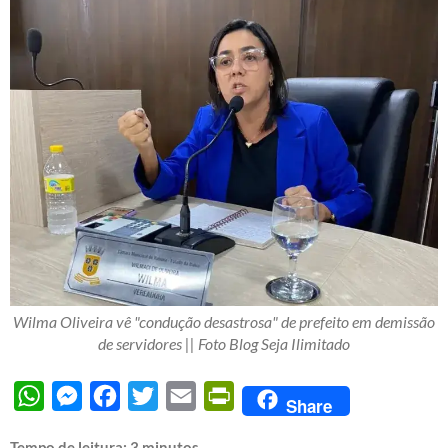
Wilma Oliveira vê "condução desastrosa" de prefeito em demissão
de servidores || Foto Blog Seja Ilimitado
WhatsApp
Messenger
Facebook
Twitter
Email
PrintFriendly
Share
Tempo de leitura:
3
minutos