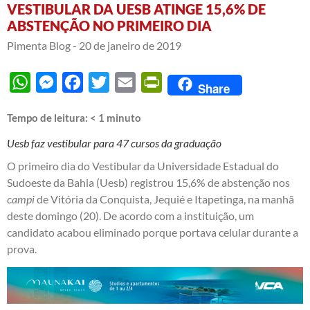
VESTIBULAR DA UESB ATINGE 15,6% DE
ABSTENÇÃO NO PRIMEIRO DIA
Pimenta Blog -
20 de janeiro de 2019
WhatsApp
Messenger
Facebook
Twitter
Email
PrintFriendly
Share
Tempo de leitura:
< 1
minuto
Uesb faz vestibular para 47 cursos da graduação
O primeiro dia do Vestibular da Universidade Estadual do
Sudoeste da Bahia (Uesb) registrou 15,6% de abstenção nos
campi
de Vitória da Conquista, Jequié e Itapetinga, na manhã
deste domingo (20). De acordo com a instituição, um
candidato acabou eliminado porque portava celular durante a
prova.